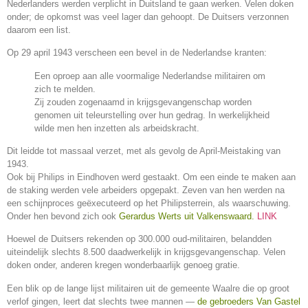
Nederlanders werden verplicht in Duitsland te gaan werken. Velen doken
onder; de opkomst was veel lager dan gehoopt. De Duitsers verzonnen
daarom een list.
Op 29 april 1943 verscheen een bevel in de Nederlandse kranten:
Een oproep aan alle voormalige Nederlandse militairen om
zich te melden.
Zij zouden zogenaamd in krijgsgevangenschap worden
genomen uit teleurstelling over hun gedrag. In werkelijkheid
wilde men hen inzetten als arbeidskracht.
Dit leidde tot massaal verzet, met als gevolg de April-Meistaking van
1943.
Ook bij Philips in Eindhoven werd gestaakt. Om een einde te maken aan
de staking werden vele arbeiders opgepakt. Zeven van hen werden na
een schijnproces geëxecuteerd op het Philipsterrein, als waarschuwing.
Onder hen bevond zich ook
Gerardus Werts uit Valkenswaard
.
LINK
Hoewel de Duitsers rekenden op 300.000 oud-militairen, belandden
uiteindelijk slechts 8.500 daadwerkelijk in krijgsgevangenschap. Velen
doken onder, anderen kregen wonderbaarlijk genoeg gratie.
Een blik op de lange lijst militairen uit de gemeente Waalre die op groot
verlof gingen, leert dat slechts twee mannen —
de gebroeders Van Gastel