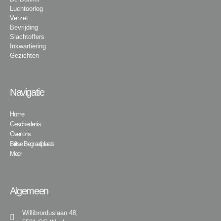
Luchtoorlog
Verzet
Bevrijding
Slachtoffers
Inkwartiering
Gezichten
Navigatie
Home
Geschiedenis
Over ons
Britse Begraafplaats
Meer
Algemeen
Willibrorduslaan 48,