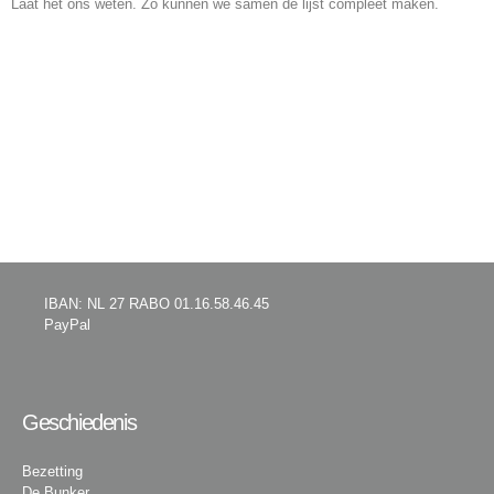
Laat het ons weten. Zo kunnen we samen de lijst compleet maken.
IBAN: NL 27 RABO 01.16.58.46.45
PayPal
Geschiedenis
Bezetting
De Bunker