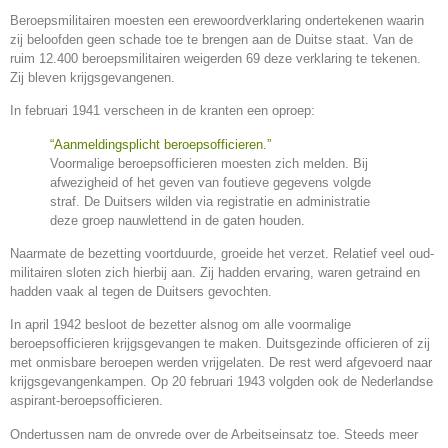
Beroepsmilitairen moesten een erewoordverklaring ondertekenen waarin
zij beloofden geen schade toe te brengen aan de Duitse staat. Van de
ruim 12.400 beroepsmilitairen weigerden 69 deze verklaring te tekenen.
Zij bleven krijgsgevangenen.
In februari 1941 verscheen in de kranten een oproep:
“Aanmeldingsplicht beroepsofficieren.”
Voormalige beroepsofficieren moesten zich melden. Bij
afwezigheid of het geven van foutieve gegevens volgde
straf. De Duitsers wilden via registratie en administratie
deze groep nauwlettend in de gaten houden.
Naarmate de bezetting voortduurde, groeide het verzet. Relatief veel oud-
militairen sloten zich hierbij aan. Zij hadden ervaring, waren getraind en
hadden vaak al tegen de Duitsers gevochten.
In april 1942 besloot de bezetter alsnog om alle voormalige
beroepsofficieren krijgsgevangen te maken. Duitsgezinde officieren of zij
met onmisbare beroepen werden vrijgelaten. De rest werd afgevoerd naar
krijgsgevangenkampen. Op 20 februari 1943 volgden ook de Nederlandse
aspirant-beroepsofficieren.
Ondertussen nam de onvrede over de Arbeitseinsatz toe. Steeds meer