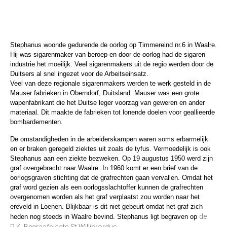
Stephanus woonde gedurende de oorlog op Timmereind nr.6 in Waalre.
Hij was sigarenmaker van beroep en door de oorlog had de sigaren
industrie het moeilijk. Veel sigarenmakers uit de regio werden door de
Duitsers al snel ingezet voor de Arbeitseinsatz.
Veel van deze regionale sigarenmakers werden te werk gesteld in de
Mauser fabrieken in Oberndorf, Duitsland. Mauser was een grote
wapenfabrikant die het Duitse leger voorzag van geweren en ander
materiaal. Dit maakte de fabrieken tot lonende doelen voor geallieerde
bombardementen.
De omstandigheden in de arbeiderskampen waren soms erbarmelijk
en er braken geregeld ziektes uit zoals de tyfus. Vermoedelijk is ook
Stephanus aan een ziekte bezweken. Op 19 augustus 1950 werd zijn
graf overgebracht naar Waalre. In 1960 komt er een brief van de
oorlogsgraven stichting dat de grafrechten gaan vervallen. Omdat het
graf word gezien als een oorlogsslachtoffer kunnen de grafrechten
overgenomen worden als het graf verplaatst zou worden naar het
ereveld in Loenen. Blijkbaar is dit niet gebeurt omdat het graf zich
de
heden nog steeds in Waalre bevind. Stephanus ligt begraven op
R.K. Begraafplaats St Willibrordus.