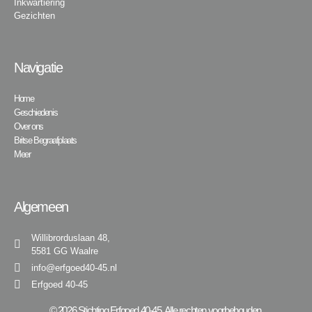
Inkwartiering
Gezichten
Navigatie
Home
Geschiedenis
Over ons
Britse Begraafplaats
Meer
Algemeen
Willibrorduslaan 48,
5581 GG Waalre
info@erfgoed40-45.nl
Erfgoed 40-45
© 2026 Stichting Erfgoed 40-45. Alle rechten voorbehouden.