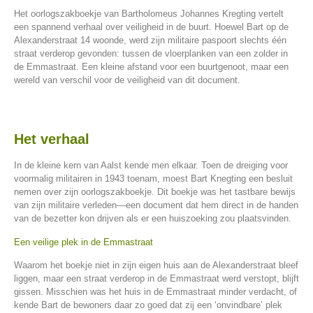
Het oorlogszakboekje van
Bartholomeus Johannes Kregting
vertelt
een spannend verhaal over veiligheid in de buurt. Hoewel Bart op de
Alexanderstraat 14 woonde, werd zijn militaire paspoort slechts één
straat verderop gevonden: tussen de vloerplanken van een zolder in
de Emmastraat. Een kleine afstand voor een buurtgenoot, maar een
wereld van verschil voor de veiligheid van dit document.
Het verhaal
In de kleine kern van Aalst kende men elkaar. Toen de dreiging voor
voormalig militairen in 1943 toenam, moest Bart Knegting een besluit
nemen over zijn oorlogszakboekje. Dit boekje was het tastbare bewijs
van zijn militaire verleden—een document dat hem direct in de handen
van de bezetter kon drijven als er een huiszoeking zou plaatsvinden.
Een veilige plek in de Emmastraat
Waarom het boekje niet in zijn eigen huis aan de Alexanderstraat bleef
liggen, maar een straat verderop in de Emmastraat werd verstopt, blijft
gissen. Misschien was het huis in de Emmastraat minder verdacht, of
kende Bart de bewoners daar zo goed dat zij een ‘onvindbare’ plek