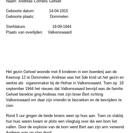
Naam:
Andreas Cornelis Gehoel
Geboorte datum:
14-04-1915
Geboorte plaats:
Dommelen
Sterfdatum:
18-09-1944
Plaats van overlijden:
Valkenswaard
Het gezin Gehoel woonde met 8 kinderen in een boerderij aan de
Keersop 12 te Dommelen. Andreas was het 5de kind uit het gezin en
werkte als sigarenmaker bij de Hofnar in Valkenswaard. Toen op 18
september 1944 het nieuws dat Valkenswaard bevrijd was de familie
Gehoel bereikte ging Andreas met zijn broer Bert richting
Valkenswaard om daar zijn vriendin te bezoeken en de bevrijders te
zien.
Rond 5 uur gingen de beide broers weer op huis aan. Toen ze vlakbij
hun huis waren kwam er plots een vliegtuig over die een bom liet
vallen. Door de explosie van de bom werd Bert aan zijn arm verwond.
Andreas was op slag dood.