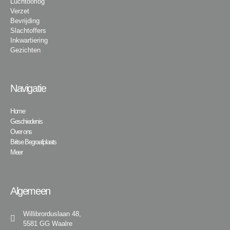
Luchtoorlog
Verzet
Bevrijding
Slachtoffers
Inkwartiering
Gezichten
Navigatie
Home
Geschiedenis
Over ons
Britse Begraafplaats
Meer
Algemeen
Willibrorduslaan 48,
5581 GG Waalre