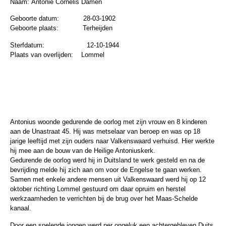
Naam:
Antonie Cornelis Damen
Geboorte datum:
28-03-1902
Geboorte plaats:
Terheijden
Sterfdatum:
12-10-1944
Plaats van overlijden:
Lommel
Antonius woonde gedurende de oorlog met zijn vrouw en 8 kinderen
aan de Unastraat 45. Hij was metselaar van beroep en was op 18
jarige leeftijd met zijn ouders naar Valkenswaard verhuisd. Hier werkte
hij mee aan de bouw van de Heilige Antoniuskerk.
Gedurende de oorlog werd hij in Duitsland te werk gesteld en na de
bevrijding melde hij zich aan om voor de Engelse te gaan werken.
Samen met enkele andere mensen uit Valkenswaard werd hij op 12
oktober richting Lommel gestuurd om daar opruim en herstel
werkzaamheden te verrichten bij de brug over het Maas-Schelde
kanaal.
Door een spelende jongen werd per ongeluk een achtergebleven Duits