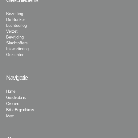
Geschiedenis
Bezetting
De Bunker
Luchtoorlog
Verzet
Bevrijding
Slachtoffers
Inkwartiering
Gezichten
Navigatie
Home
Geschiedenis
Over ons
Britse Begraafplaats
Meer