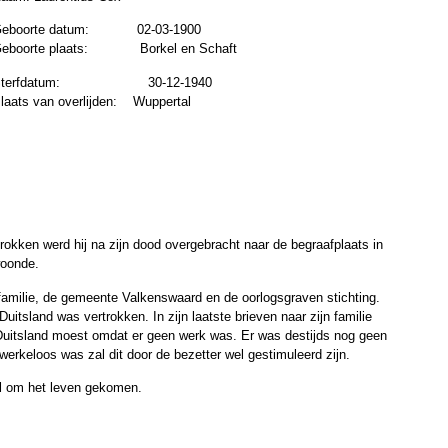
Geboorte datum:
02-03-1900
eboorte plaats:
Borkel en Schaft
terfdatum:
30-12-1940
laats van overlijden:
Wuppertal
okken werd hij na zijn dood overgebracht naar de begraafplaats in
woonde.
familie, de gemeente Valkenswaard en de oorlogsgraven stichting.
 Duitsland was vertrokken. In zijn laatste brieven naar zijn familie
Duitsland moest omdat er geen werk was. Er was destijds nog geen
rkeloos was zal dit door de bezetter wel gestimuleerd zijn.
al om het leven gekomen.