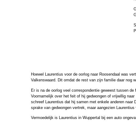
G
S
P
Hoewel Laurentius voor de oorlog naar Roosendaal was vertr
Valkenswaard. Dit omdat de rest van zijn familie daar nog 
Er is na de oorlog veel correspondentie geweest tussen de 
Voornamelijk over het feit of hij gedwongen of vrijwillig naar
schreef Laurentius dat hij samen met enkele anderen naar 
sprake van gedwongen vertrek, maar aangezien Laurentius we
Vermoedelijk is Laurentius in Wuppertal bij een auto ongev