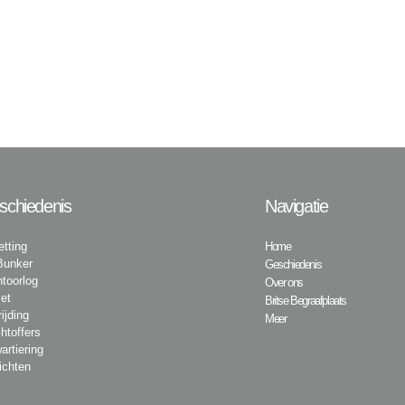
schiedenis
Navigatie
tting
Home
Bunker
Geschiedenis
toorlog
Over ons
et
Britse Begraafplaats
ijding
Meer
htoffers
artiering
ichten