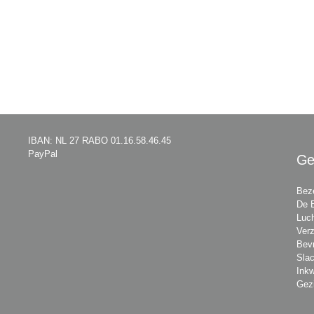
IBAN: NL 27 RABO 01.16.58.46.45
PayPal
Ge
Beze
De 
Luch
Verz
Bevr
Slac
Inkw
Gez