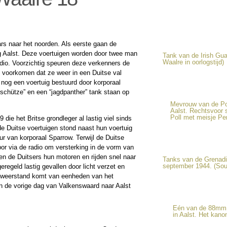
rs naar het noorden. Als eerste gaan de
ng Aalst. Deze voertuigen worden door twee man
Tank van de Irish Gua
Waalre in oorlogstijd)
dio. Voorzichtig speuren deze verkenners de
e voorkomen dat ze weer in een Duitse val
 nog een voertuig bestuurd door korporaal
geschütze” en een “jagdpanther” tank staan op
Mevrouw van de Poll
Aalst. Rechtsvoor s
Poll met meisje Per
die het Britse grondleger al lastig viel sinds
 Duitse voertuigen stond naast hun voertuig
 van korporaal Sparrow. Terwijl de Duitse
bor via de radio om versterking in de vorm van
en de Duitsers hun motoren en rijden snel naar
Tanks van de Grenadi
september 1944. (Sour
regeld lastig gevallen door licht verzet en
e weerstand komt van eenheden van het
 de vorige dag van Valkenswaard naar Aalst
Eén van de 88mm k
in Aalst. Het kano