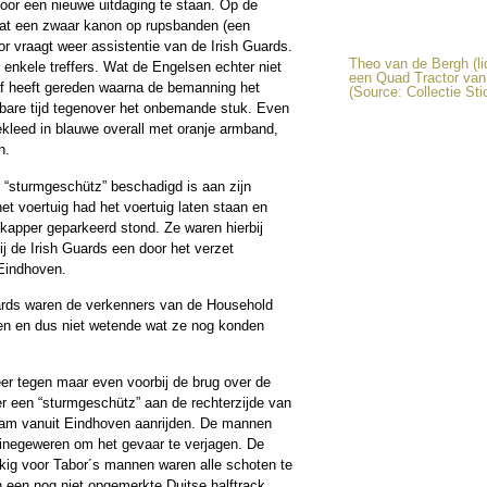
voor een nieuwe uitdaging te staan. Op de
aat een zwaar kanon op rupsbanden (een
r vraagt weer assistentie van de Irish Guards.
Theo van de Bergh (li
 enkele treffers. Wat de Engelsen echter niet
een Quad Tractor van
eraf heeft gereden waarna de bemanning het
(Source: Collectie Sti
stbare tijd tegenover het onbemande stuk. Even
ekleed in blauwe overall met oranje armband,
n.
 “sturmgeschütz” beschadigd is aan zijn
t voertuig had het voertuig laten staan en
 kapper geparkeerd stond. Ze waren hierbij
j de Irish Guards een door het verzet
 Eindhoven.
uards waren de verkenners van de Household
ben en dus niet wetende wat ze nog konden
r tegen maar even voorbij de brug over de
r een “sturmgeschütz” aan de rechterzijde van
wam vanuit Eindhoven aanrijden. De mannen
inegeweren om het gevaar te verjagen. De
kkig voor Tabor´s mannen waren alle schoten te
 een nog niet opgemerkte Duitse halftrack