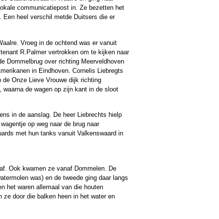
okale communicatiepost in. Ze bezetten het
. Een heel verschil metde Duitsers die er
 Waalre. Vroeg in de ochtend was er vanuit
tenant R.Palmer vertrokken om te kijken naar
 de Dommelbrug over richting Meerveldhoven
Amerikanen in Eindhoven. Cornelis Liebregts
p de Onze Lieve Vrouwe dijk richting
 waarna de wagen op zijn kant in de sloot
ns in de aanslag. De heer Liebrechts hielp
t wagentje op weg naar de brug naar
ards met hun tanks vanuit Valkenswaard in
d af. Ook kwamen ze vanaf Dommelen. De
watermolen was) en de tweede ging daar langs
n het waren allemaal van die houten
 ze door die balken heen in het water en