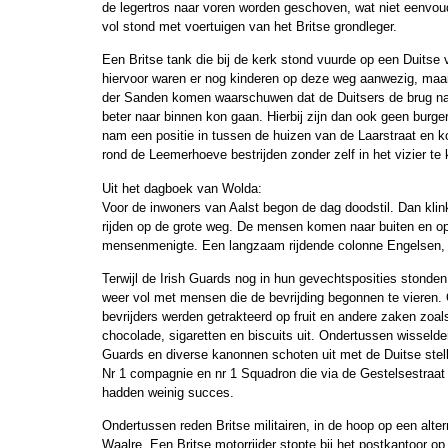
de legertros naar voren worden geschoven, wat niet eenvou
vol stond met voertuigen van het Britse grondleger.
Een Britse tank die bij de kerk stond vuurde op een Duitse 
hiervoor waren er nog kinderen op deze weg aanwezig, maar
der Sanden komen waarschuwen dat de Duitsers de brug na
beter naar binnen kon gaan. Hierbij zijn dan ook geen burge
nam een positie in tussen de huizen van de Laarstraat en 
rond de Leemerhoeve bestrijden zonder zelf in het vizier te
Uit het dagboek van Wolda:
Voor de inwoners van Aalst begon de dag doodstil. Dan klin
rijden op de grote weg. De mensen komen naar buiten en op
mensenmenigte. Een langzaam rijdende colonne Engelsen, d
Terwijl de Irish Guards nog in hun gevechtsposities stonden
weer vol met mensen die de bevrijding begonnen te vieren.
bevrijders werden getrakteerd op fruit en andere zaken zoal
chocolade, sigaretten en biscuits uit. Ondertussen wisseld
Guards en diverse kanonnen schoten uit met de Duitse stel
Nr 1 compagnie en nr 1 Squadron die via de Gestelsestraat d
hadden weinig succes.
Ondertussen reden Britse militairen, in de hoop op een alte
Waalre. Een Britse motorrijder stopte bij het postkantoor op