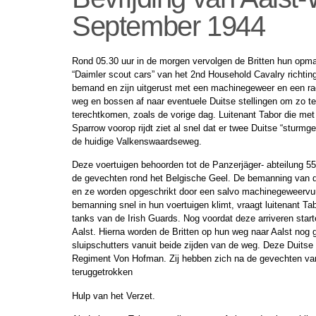
September 1944
Rond 05.30 uur in de morgen vervolgen de Britten hun opma
“Daimler scout cars” van het 2nd Household Cavalry richti
bemand en zijn uitgerust met een machinegeweer en een ra
weg en bossen af naar eventuele Duitse stellingen om zo t
terechtkomen, zoals de vorige dag. Luitenant Tabor die met
Sparrow voorop rijdt ziet al snel dat er twee Duitse “sturm
de huidige Valkenswaardseweg.
Deze voertuigen behoorden tot de Panzerjäger- abteilung 559 
de gevechten rond het Belgische Geel. De bemanning van de
en ze worden opgeschrikt door een salvo machinegeweervuur
bemanning snel in hun voertuigen klimt, vraagt luitenant Ta
tanks van de Irish Guards. Nog voordat deze arriveren start
Aalst. Hierna worden de Britten op hun weg naar Aalst nog ge
sluipschutters vanuit beide zijden van de weg. Deze Duits
Regiment Von Hofman. Zij hebben zich na de gevechten van
teruggetrokken
Hulp van het Verzet.