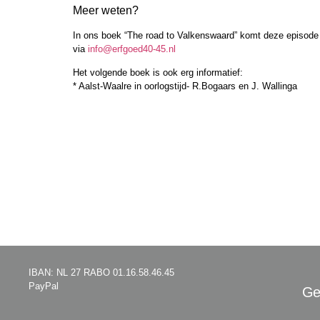
Meer weten?
In ons boek “The road to Valkenswaard” komt deze episode u
via
info@erfgoed40-45.nl
Het volgende boek is ook erg informatief:
* Aalst-Waalre in oorlogstijd- R.Bogaars en J. Wallinga
IBAN: NL 27 RABO 01.16.58.46.45
PayPal
Ge