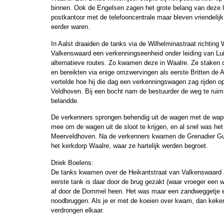
binnen. Ook de Engelsen zagen het grote belang van deze l
postkantoor met de telefooncentrale maar bleven vriendelijk
eerder waren.
In Aalst draaiden de tanks via de Wilhelminastraat richting
Valkenswaard een verkenningseenheid onder leiding van Lui
alternatieve routes. Zo kwamen deze in Waalre. Ze staken
en bereikten via enige omzwervingen als eerste Britten de 
vertelde hoe hij die dag een verkenningswagen zag rijden o
Veldhoven. Bij een bocht nam de bestuurder de weg te ruim,
belandde.
De verkenners sprongen behendig uit de wagen met de wape
mee om de wagen uit de sloot te krijgen, en al snel was he
Meerveldhoven. Na de verkenners kwamen de Grenadier Gu
het kerkdorp Waalre, waar ze hartelijk werden begroet.
Driek Boelens:
De tanks kwamen over de Heikantstraat van Valkenswaar
eerste tank is daar door de brug gezakt (waar vroeger een 
af door de Dommel heen. Het was maar een zandweggetje e
noodbruggen. Als je er met de koeien over kwam, dan keken
verdrongen elkaar.