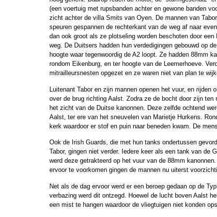
(een voertuig met rupsbanden achter en gewone banden voor
zicht achter de villa Smits van Oyen. De mannen van Tabor
speuren gespannen de rechterkant van de weg af naar even
dan ook groot als ze plotseling worden beschoten door een
weg. De Duitsers hadden hun verdedigingen gebouwd op de 
hoogte waar tegenwoordig de A2 loopt. Ze hadden 88mm ka
rondom Eikenburg, en ter hoogte van de Leemerhoeve. Verd
mitrailleursnesten opgezet en ze waren niet van plan te wijk
Luitenant Tabor en zijn mannen openen het vuur, en rijden 
over de brug richting Aalst. Zodra ze de bocht door zijn ten
het zicht van de Duitse kanonnen. Deze zelfde ochtend werd
Aalst, ter ere van het sneuvelen van Marietje Hurkens. Ron
kerk waardoor er stof en puin naar beneden kwam. De mensen
Ook de Irish Guards, die met hun tanks ondertussen gevor
Tabor, gingen niet verder. Iedere keer als een tank van de
werd deze getrakteerd op het vuur van de 88mm kanonnen.
ervoor te voorkomen gingen de mannen nu uiterst voorzichti
Net als de dag ervoor werd er een beroep gedaan op de Typ
verbazing werd dit ontzegd. Hoewel de lucht boven Aalst he
een mist te hangen waardoor de vliegtuigen niet konden opst