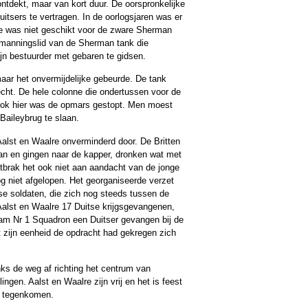
ntdekt, maar van kort duur. De oorspronkelijke
sers te vertragen. In de oorlogsjaren was er
 was niet geschikt voor de zware Sherman
bemanningslid van de Sherman tank die
ijn bestuurder met gebaren te gidsen.
ar het onvermijdelijke gebeurde. De tank
echt. De hele colonne die ondertussen voor de
ook hier was de opmars gestopt. Men moest
Baileybrug te slaan.
alst en Waalre onverminderd door. De Britten
an en gingen naar de kapper, dronken wat met
ntbrak het ook niet aan aandacht van de jonge
g niet afgelopen. Het georganiseerde verzet
se soldaten, die zich nog steeds tussen de
 Aalst en Waalre 17 Duitse krijgsgevangenen,
am Nr 1 Squadron een Duitser gevangen bij de
t zijn eenheid de opdracht had gekregen zich
nks de weg af richting het centrum van
ngen. Aalst en Waalre zijn vrij en het is feest
n tegenkomen.