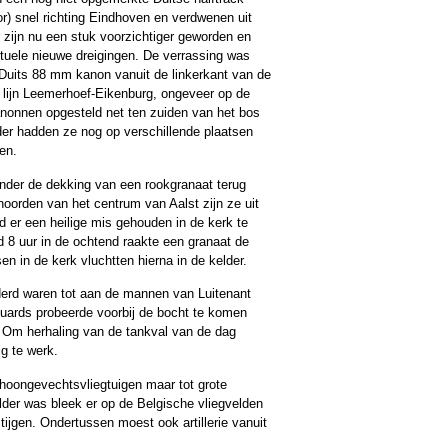
) snel richting Eindhoven en verdwenen uit
 zijn nu een stuk voorzichtiger geworden en
tuele nieuwe dreigingen. De verrassing was
 Duits 88 mm kanon vanuit de linkerkant van de
lijn Leemerhoef-Eikenburg, ongeveer op de
nonnen opgesteld net ten zuiden van het bos
er hadden ze nog op verschillende plaatsen
en.
onder de dekking van een rookgranaat terug
 noorden van het centrum van Aalst zijn ze uit
 er een heilige mis gehouden in de kerk te
d 8 uur in de ochtend raakte een granaat de
 in de kerk vluchtten hierna in de kelder.
derd waren tot aan de mannen van Luitenant
 Guards probeerde voorbij de bocht te komen
 Om herhaling van de tankval van de dag
g te werk.
hoongevechtsvliegtuigen maar tot grote
lder was bleek er op de Belgische vliegvelden
ijgen. Ondertussen moest ook artillerie vanuit