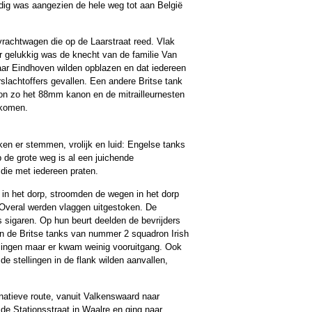
dig was aangezien de hele weg tot aan België
vrachtwagen die op de Laarstraat reed. Vlak
 gelukkig was de knecht van de familie Van
ar Eindhoven wilden opblazen en dat iedereen
rslachtoffers gevallen. Een andere Britse tank
kon zo het 88mm kanon en de mitrailleurnesten
 komen.
ken er stemmen, vrolijk en luid: Engelse tanks
 de grote weg is al een juichende
ie met iedereen praten.
 in het dorp, stroomden de wegen in het dorp
 Overal werden vlaggen uitgestoken. De
s sigaren. Op hun beurt deelden de bevrijders
en de Britse tanks van nummer 2 squadron Irish
lingen maar er kwam weinig vooruitgang. Ook
e stellingen in de flank wilden aanvallen,
rnatieve route, vanuit Valkenswaard naar
 de Stationsstraat in Waalre en ging naar