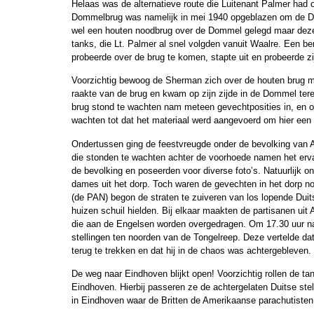
Helaas was de alternatieve route die Luitenant Palmer had o
Dommelbrug was namelijk in mei 1940 opgeblazen om de Duit
wel een houten noodbrug over de Dommel gelegd maar deze
tanks, die Lt. Palmer al snel volgden vanuit Waalre. Een 
probeerde over de brug te komen, stapte uit en probeerde z
Voorzichtig bewoog de Sherman zich over de houten brug ma
raakte van de brug en kwam op zijn zijde in de Dommel ter
brug stond te wachten nam meteen gevechtposities in, en 
wachten tot dat het materiaal werd aangevoerd om hier een 
Ondertussen ging de feestvreugde onder de bevolking van A
die stonden te wachten achter de voorhoede namen het erv
de bevolking en poseerden voor diverse foto’s. Natuurlijk o
dames uit het dorp. Toch waren de gevechten in het dorp no
(de PAN) begon de straten te zuiveren van los lopende Duit
huizen schuil hielden. Bij elkaar maakten de partisanen uit
die aan de Engelsen worden overgedragen. Om 17.30 uur n
stellingen ten noorden van de Tongelreep. Deze vertelde da
terug te trekken en dat hij in de chaos was achtergebleven.
De weg naar Eindhoven blijkt open! Voorzichtig rollen de ta
Eindhoven. Hierbij passeren ze de achtergelaten Duitse stelli
in Eindhoven waar de Britten de Amerikaanse parachutiste