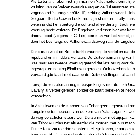
Als Luitenant Tabor met zijn mannen Aalst nadert komt hij 
kruising van de Valkenswaardseweg en de Julianastraat st
zogenaamd “sturmgeschütz III”) richting Valkenswaard. Tabo
Sergeant Bertie Cowan boekt met zijn sherman ´firefly´ tank
weten is dat het voertuig die ochtend al eerder zijn track 
voertuig heeft verlaten. De Engelsen verliezen hier wat ko
daarna loopt (volgens Ir. C. Los) een man van het verzet, g
door het bos langs de Valkenswaardseweg naar de Engelse
Deze man weet de Britse tankbemanning te vertellen dat de
rupsband en inmiddels verlaten. De Duitse bemanning van he
was naar een tweede voertuig gerend dat iets terug voor de
ingestapt en richting Eindhoven gereden. Ook overhandigt hi
vervaardigde kaart met daarop de Duitse stellingen tot aan
Terwijl de verzetsman nog in bespreking is met de Irish G
Cavalry al verder gereden zonder de kaart bekeken te heb
verwachten.
In Aalst kwamen de mannen van Tabor geen tegenstand mee
Tongelreep ten noorden van de kom van Aalst zagen zij wee
de weg verscholen staan. Een Duitse motor met zijspan k
van Tabor vuurden net als eerder die morgen met hun mach
Duitse tank vuurde drie schoten met zijn kanon, maar gelu
hoog gericht. Daarop reden de motor, de “sturmgeschütz” en